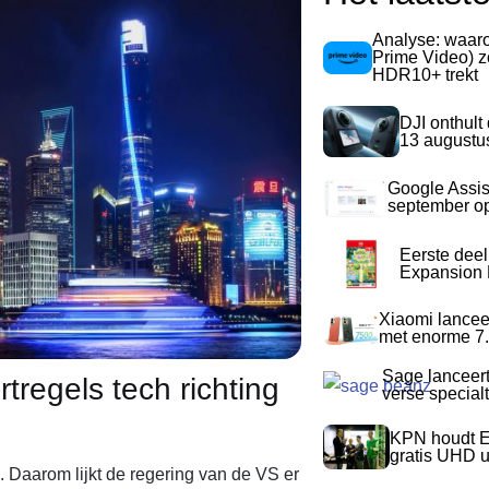
Analyse: waa
Prime Video) z
HDR10+ trekt
DJI onthult
13 augustu
Google Assis
september op
Eerste dee
Expansion P
Xiaomi lancee
met enorme 7.
Sage lanceer
tregels tech richting
verse special
KPN houdt E
gratis UHD 
n. Daarom lijkt de regering van de VS er