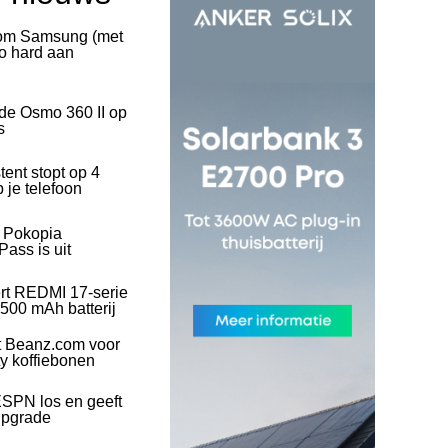
rom Samsung (met
o hard aan
 de Osmo 360 II op
s
tent stopt op 4
 je telefoon
l Pokopia
ass is uit
rt REDMI 17-serie
500 mAh batterij
t Beanz.com voor
ty koffiebonen
SPN los en geeft
upgrade