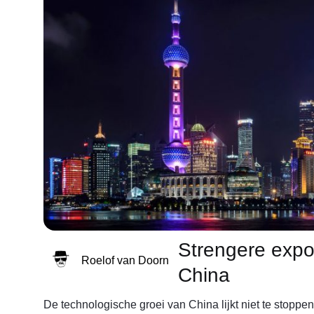
Strengere expor
Roelof van Doorn
China
De technologische groei van China lijkt niet te stoppe