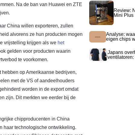
te remmen. Na de ban van Huawei en ZTE
Review: N
jven.
Mini Plus
ar China willen exporteren, zullen
rheid alvorens ze hun producten mogen
Analyse: waa
eigen chips 
e vrijstelling krijgen als we
het
ook gelden voor producten waarin
Japans over
ventilatoren:
rtverbod te voorkomen.
ct hebben op Amerikaanse bedrijven,
delen met de VS of aandeelhouders
 gehinderd worden in de export omdat
 zijn. Dit merkten we eerder bij de
grijke chipproducenten in China
n haar technologische ontwikkeling.