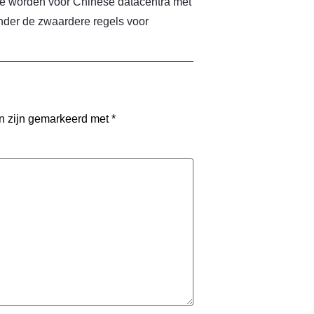
te worden voor Chinese datacentra met
onder de zwaardere regels voor
en zijn gemarkeerd met
*