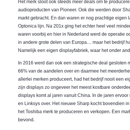
Het merk sloot ook steeds meer deals om te producer
audioproducten van Pioneer. Ook die werden door Sha
markt gebracht. En dan waren er nog prachtige eigen l
Optonica lijn. Na 201x ging het echter heel veel mind
waren voorbij en hier in Nederland werd de operatie o
in andere grote delen van Europa… maar het bedrijf ha
Namelijk een eigen displayfabriek, waar het onder an
In 2016 werd dan ook een strategische deal gesloten
66% van de aandelen over en daarmee het meerderhe
allerlei merken produceert, had het bedrijf nooit een ei
zijn displays zo ongeveer het meest kostbare onderdee
displays komt al jaren vanuit China. In de jaren ervo
en Linksys over. Het nieuwe Sharp kocht bovendien i
het Toshiba merk te produceren en verkopen. Een markt
bevond.