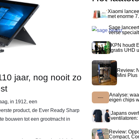
Xiaomi lancee
met enorme 7.
Sage lanceer
verse special
KPN houdt E
gratis UHD 
Review: N
Mini Plus
10 jaar, nog nooit zo
st
Analyse: waa
eigen chips 
aag, in 1912, een
 eerste product, de Ever Ready Sharp
Japans over
ventilatoren:
it te bouwen tot een grootmacht in
Review: Opp
Compact, Com