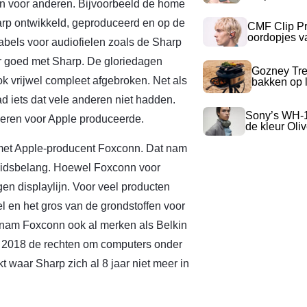
en voor anderen. Bijvoorbeeld de home
rp ontwikkeld, geproduceerd en op de
CMF Clip Pr
oordopjes v
abels voor audiofielen zoals de Sharp
er goed met Sharp. De gloriedagen
Gozney Tre
ok vrijwel compleet afgebroken. Net als
bakken op l
d iets dat vele anderen niet hadden.
Sony’s WH-
deren voor Apple produceerde.
de kleur Oli
 met Apple-producent Foxconn. Dat nam
idsbelang. Hoewel Foxconn voor
gen displaylijn. Voor veel producten
l en het gros van de grondstoffen voor
or nam Foxconn ook al merken als Belkin
n 2018 de rechten om computers onder
 waar Sharp zich al 8 jaar niet meer in