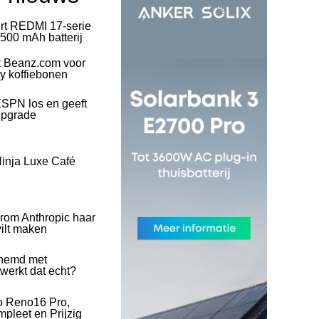
rt REDMI 17-serie
500 mAh batterij
t Beanz.com voor
ty koffiebonen
SPN los en geeft
upgrade
inja Luxe Café
rom Anthropic haar
wilt maken
hemd met
 werkt dat echt?
o Reno16 Pro,
pleet en Prijzig