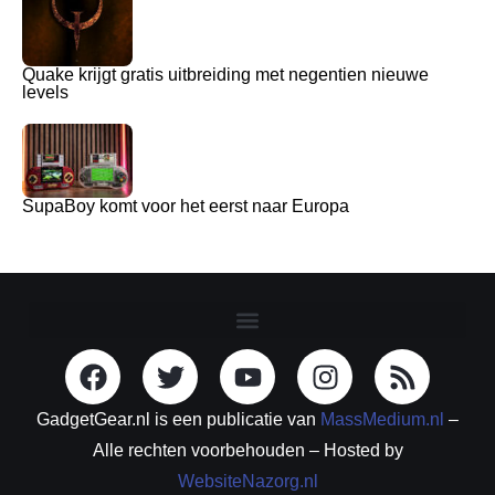
Quake krijgt gratis uitbreiding met negentien nieuwe
levels
SupaBoy komt voor het eerst naar Europa
GadgetGear.nl is een publicatie van
MassMedium.nl
–
Alle rechten voorbehouden – Hosted by
WebsiteNazorg.nl