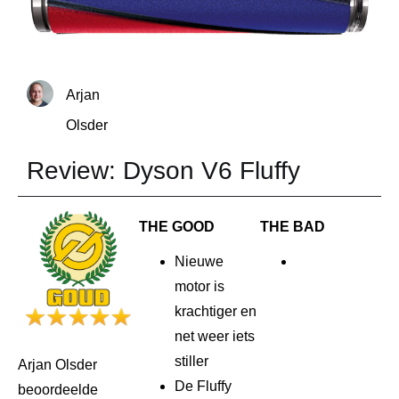
Arjan
Olsder
Review: Dyson V6 Fluffy
THE GOOD
THE BAD
Nieuwe
motor is
krachtiger en
net weer iets
stiller
Arjan Olsder
De Fluffy
beoordeelde