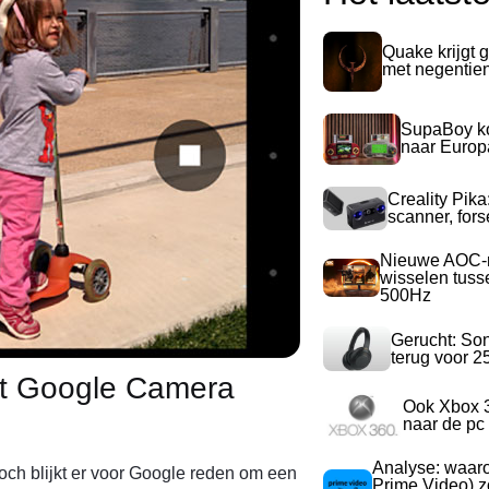
Quake krijgt g
met negentie
SupaBoy ko
naar Europ
Creality Pika
scanner, for
Nieuwe AOC-m
wisselen tuss
500Hz
Gerucht: So
terug voor 2
rt Google Camera
Ook Xbox 
naar de pc
Analyse: waa
och blijkt er voor Google reden om een
Prime Video) z