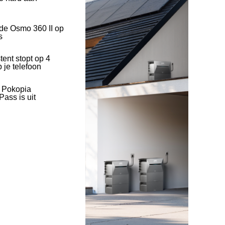
 de Osmo 360 II op
s
tent stopt op 4
 je telefoon
l Pokopia
ass is uit