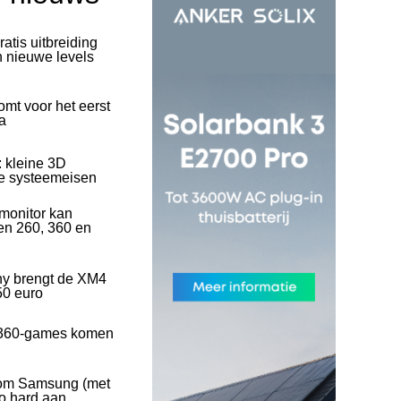
ratis uitbreiding
n nieuwe levels
mt voor het eerst
a
: kleine 3D
se systeemeisen
onitor kan
en 260, 360 en
ny brengt de XM4
50 euro
360-games komen
rom Samsung (met
o hard aan