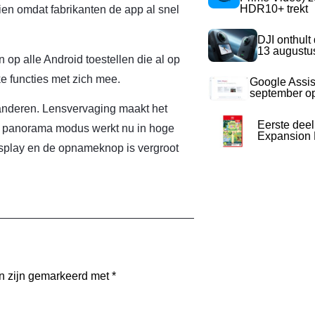
HDR10+ trekt
ien omdat fabrikanten de app al snel
DJI onthult
13 augustu
op alle Android toestellen die al op
e functies met zich mee.
Google Assis
september op
randeren. Lensvervaging maakt het
Eerste dee
e panorama modus werkt nu in hoge
Expansion P
isplay en de opnameknop is vergroot
en zijn gemarkeerd met
*