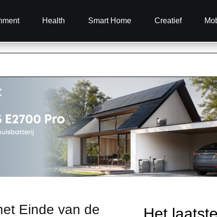
inment
Health
Smart Home
Creatief
Mob
het Einde van de
Het laatst