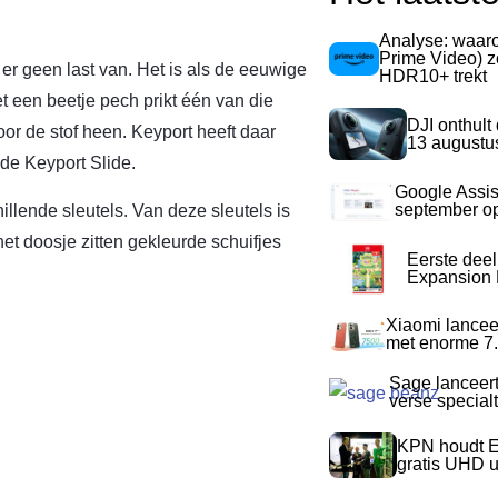
Analyse: waa
Prime Video) z
 er geen last van. Het is als de eeuwige
HDR10+ trekt
t een beetje pech prikt één van die
DJI onthult
or de stof heen. Keyport heeft daar
13 augustu
 de Keyport Slide.
Google Assis
september op
illende sleutels. Van deze sleutels is
et doosje zitten gekleurde schuifjes
Eerste dee
Expansion P
Xiaomi lancee
met enorme 7.
Sage lanceer
verse special
KPN houdt E
gratis UHD 