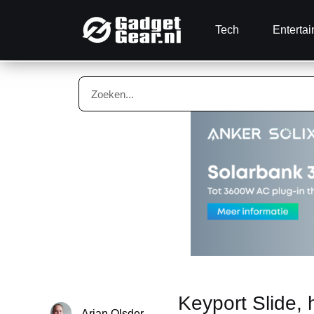
Tech
Enterta
Keyport Slide, 
Arjan Olsder