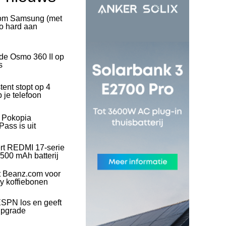
rom Samsung (met
o hard aan
 de Osmo 360 II op
s
tent stopt op 4
 je telefoon
l Pokopia
ass is uit
rt REDMI 17-serie
500 mAh batterij
t Beanz.com voor
ty koffiebonen
SPN los en geeft
upgrade