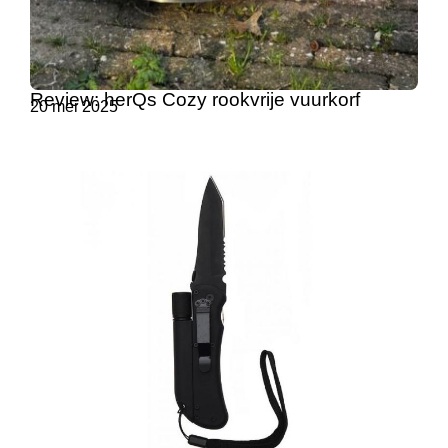
Review: herQs Cozy rookvrije vuurkorf
20 mei 2025