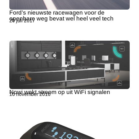
Ford’s nieuwste racewagen voor de
openbare weg bevat wel heel veel tech
20 juli 2017
Nowi wekt stroom op uit WiFi signalen
16 november 2016