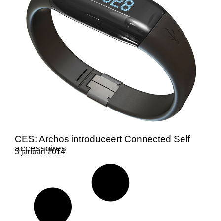
CES: Archos introduceert Connected Self
accessoires
3 januari 2014