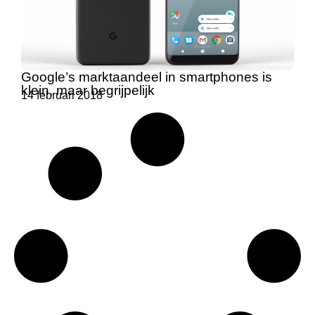
Google’s marktaandeel in smartphones is
klein, maar begrijpelijk
14 februari 2018