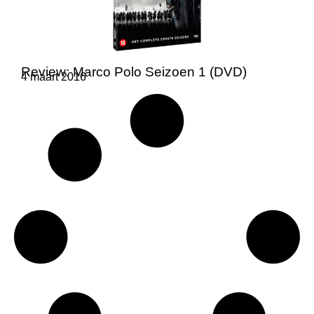
Review: Marco Polo Seizoen 1 (DVD)
4 maart 2016