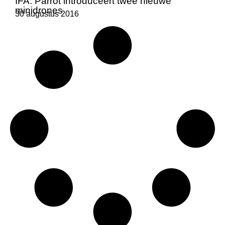
IFA: Parrot introduceert twee nieuwe
minidrones
30 augustus 2016