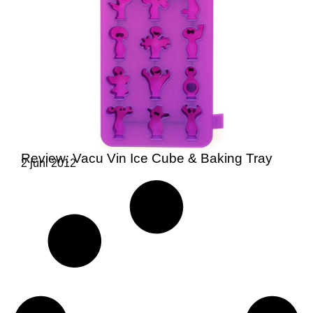
Review: Vacu Vin Ice Cube & Baking Tray
2 juni 2012