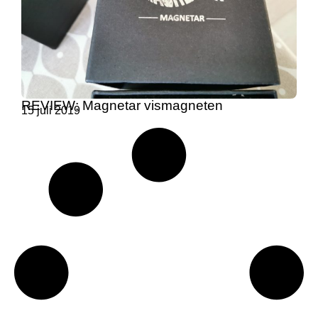
REVIEW: Magnetar vismagneten
15 juli 2019