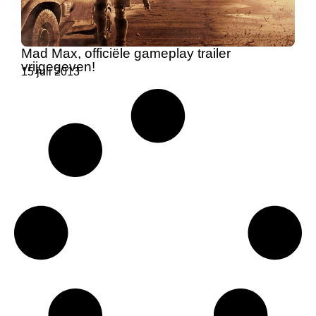
Mad Max, officiële gameplay trailer
vrijgegeven!
15 juli 2013