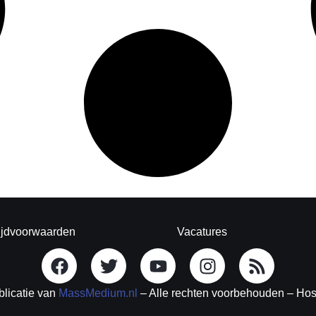
ijdvoorwaarden
Vacatures
blicatie van
MassMedium.nl
– Alle rechten voorbehouden – Ho