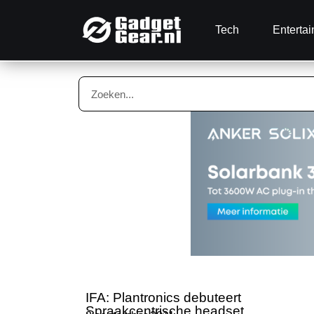
Tech
Enterta
IFA: Plantronics debuteert
Spraakcentrische headset.