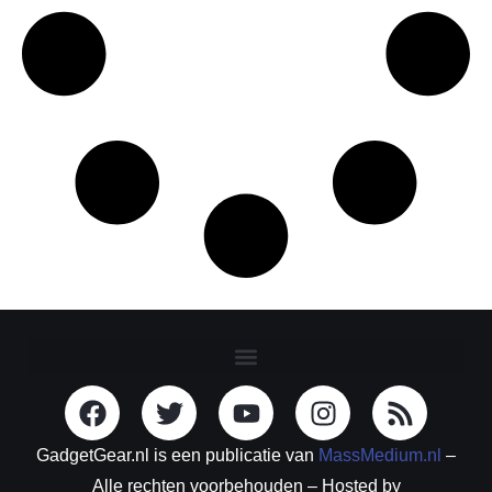
GadgetGear.nl is een publicatie van
MassMedium.nl
–
Alle rechten voorbehouden – Hosted by