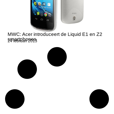
MWC: Acer introduceert de Liquid E1 en Z2
smartphones
24 februari 2013