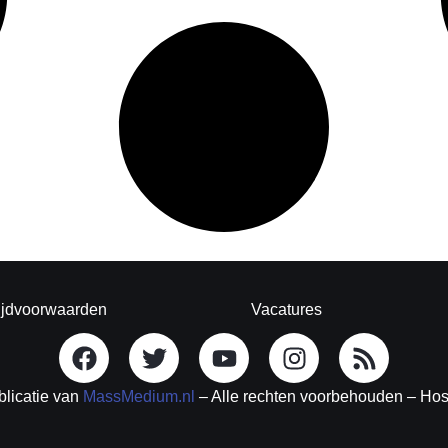
ijdvoorwaarden
Vacatures
blicatie van
MassMedium.nl
– Alle rechten voorbehouden – Ho