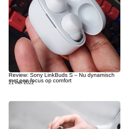
Review: Sony LinkBuds S – Nu dynamisch
met een focus op comfort
21 mei 2022