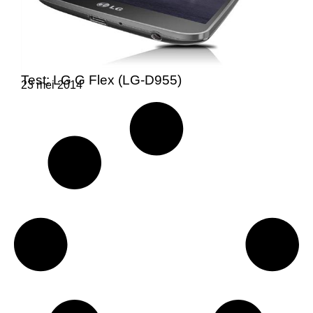
Test: LG G Flex (LG-D955)
23 mei 2014