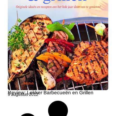
Review: Lekker Barbecueën en Grillen
9 augustus 2012