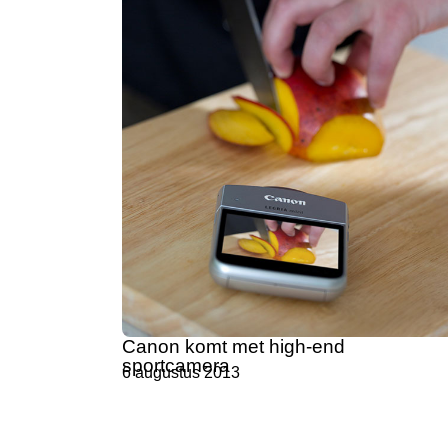
Canon komt met high-end
sportcamera
6 augustus 2013