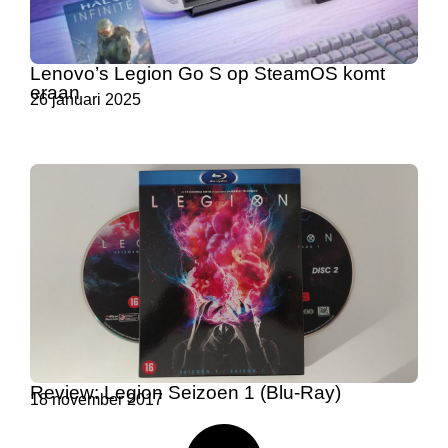
Lenovo’s Legion Go S op SteamOS komt
eraan
26 januari 2025
Review: Legion Seizoen 1 (Blu-Ray)
18 november 2017