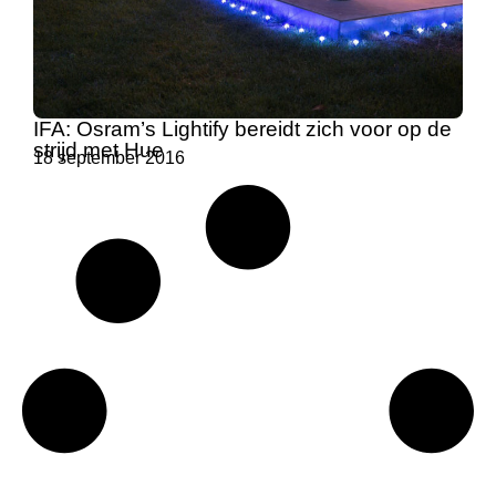
IFA: Osram’s Lightify bereidt zich voor op de
strijd met Hue
18 september 2016