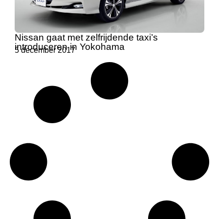
Nissan gaat met zelfrijdende taxi’s
introduceren in Yokohama
5 december 2017