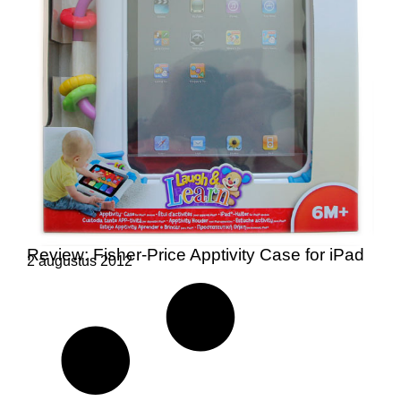
Review: Fisher-Price Apptivity Case for iPad
2 augustus 2012