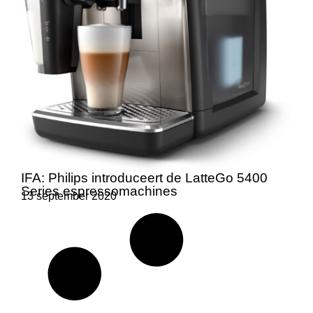
IFA: Philips introduceert de LatteGo 5400
Series espressomachines
13 september 2020