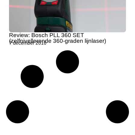
Review: Bosch PLL 360 SET
(zelfnivellerende 360-graden lijnlaser)
7 december 2016