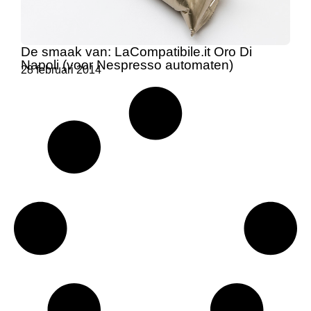
De smaak van: LaCompatibile.it Oro Di
Napoli (voor Nespresso automaten)
28 februari 2014