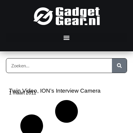
Twin Video, ION’s Interview Camera
1 maart 2011