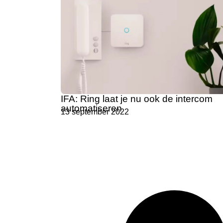
IFA: Ring laat je nu ook de intercom
automatiseren
13 september 2022