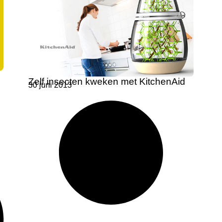
Zelf insecten kweken met KitchenAid
30 juni 2013