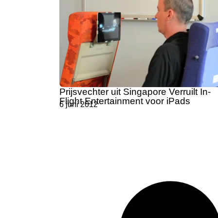
Prijsvechter uit Singapore Verruilt In-
Flight Entertainment voor iPads
6 juni 2012