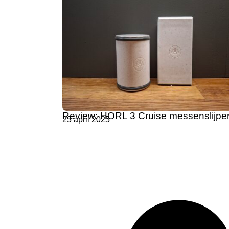
Review: HORL 3 Cruise messenslijpe
23 april 2025