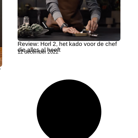
Review: Horl 2, het kado voor de chef
die alles al heeft
12 december 2022
r