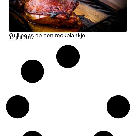
Grill eens op een rookplankje
13 juli 2017