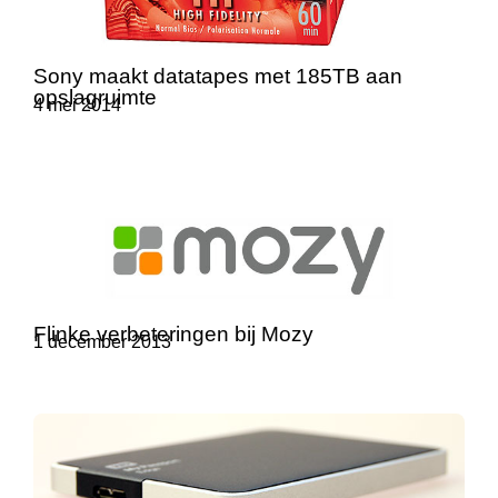
Sony maakt datatapes met 185TB aan
opslagruimte
4 mei 2014
Flinke verbeteringen bij Mozy
1 december 2013