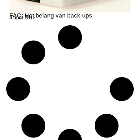
FAQ: Het belang van back-ups
4 april 2013