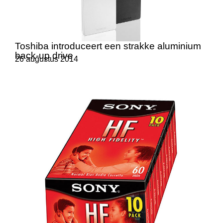
Toshiba introduceert een strakke aluminium
back-up drive
26 augustus 2014