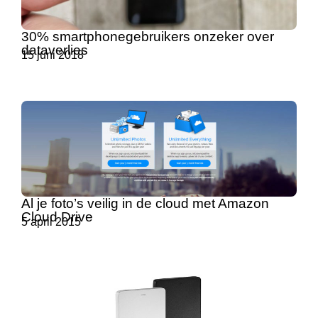
30% smartphonegebruikers onzeker over
dataverlies
15 juni 2018
Al je foto’s veilig in de cloud met Amazon
Cloud Drive
5 april 2015