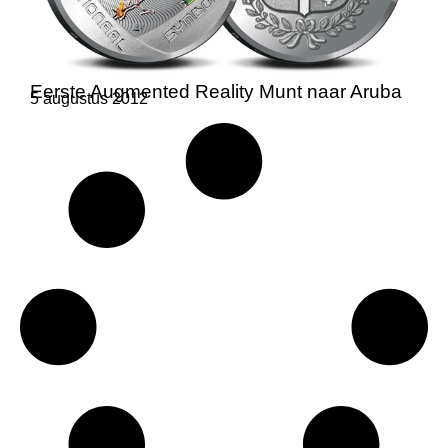
Eerste Augmented Reality Munt naar Aruba
5 augustus 2012