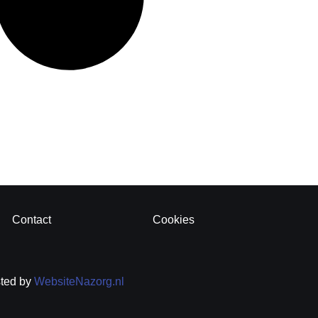
Contact
Cookies
sted by
WebsiteNazorg.nl