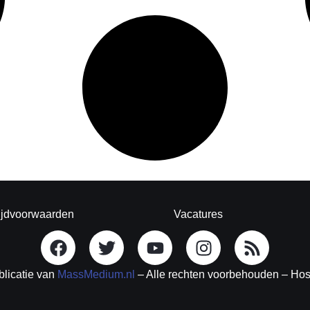
ijdvoorwaarden
Vacatures
blicatie van
MassMedium.nl
– Alle rechten voorbehouden – Ho