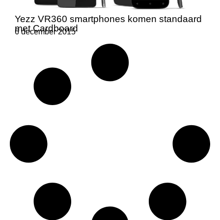
Yezz VR360 smartphones komen standaard
met Cardboard
6 december 2015