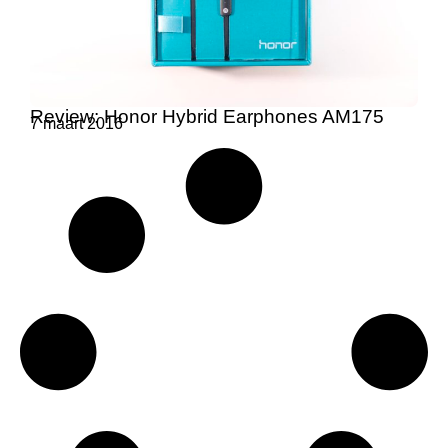
Review: Honor Hybrid Earphones AM175
7 maart 2016