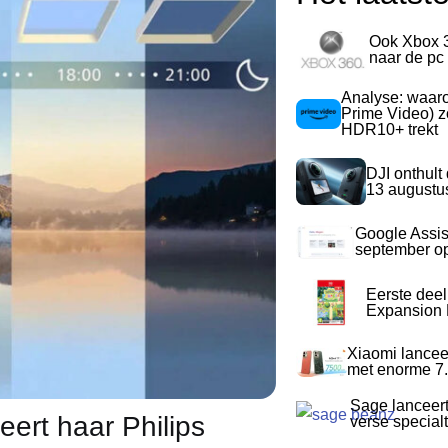
Ook Xbox 
naar de pc
Analyse: waa
Prime Video) z
HDR10+ trekt
DJI onthult
13 augustu
Google Assis
september op
Eerste dee
Expansion P
Xiaomi lancee
met enorme 7.
Sage lanceer
eert haar Philips
verse special