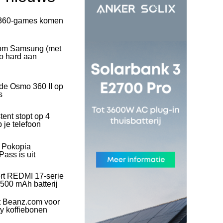
360-games komen
rom Samsung (met
o hard aan
 de Osmo 360 II op
s
tent stopt op 4
 je telefoon
l Pokopia
ass is uit
rt REDMI 17-serie
500 mAh batterij
t Beanz.com voor
ty koffiebonen