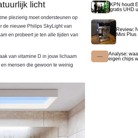
uurlijk licht
KPN houdt E
gratis UHD 
itme plezierig moet ondersteunen op
ter de nieuwe Philips SkyLight van
Review: N
Mini Plus
m en probeert je ten alle tijden van
Analyse: waa
maak van vitamine D in jouw lichaam
eigen chips 
en en mensen die gewoon te weinig