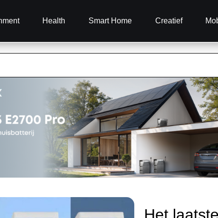
inment
Health
Smart Home
Creatief
Mob
Het laatst