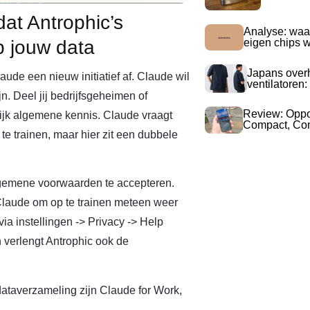
at Antrophic’s
Analyse: waa
p jouw data
eigen chips 
Japans over
laude een nieuw initiatief af. Claude wil
ventilatoren:
n. Deel jij bedrijfsgeheimen of
Review: Opp
ijk algemene kennis. Claude vraagt
Compact, Com
e trainen, maar hier zit een dubbele
lgemene voorwaarden te accepteren.
 Claude om op te trainen meteen weer
ia instellingen -> Privacy -> Help
verlengt Antrophic ook de
dataverzameling zijn Claude for Work,