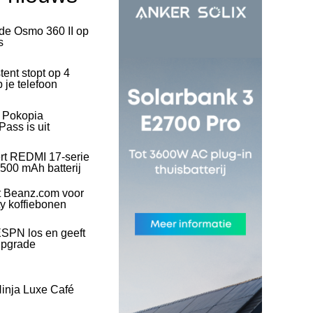
 de Osmo 360 II op
s
tent stopt op 4
 je telefoon
l Pokopia
ass is uit
rt REDMI 17-serie
500 mAh batterij
t Beanz.com voor
ty koffiebonen
SPN los en geeft
upgrade
inja Luxe Café