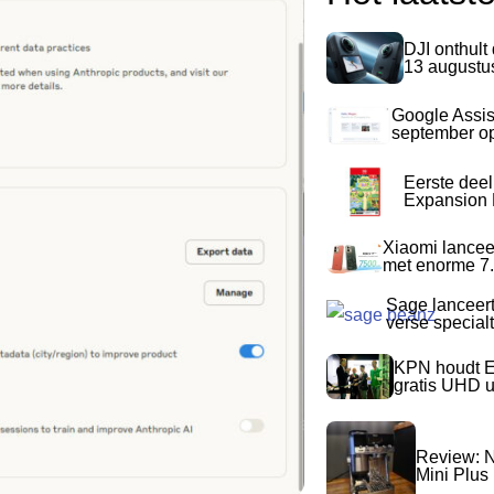
DJI onthult
13 augustu
Google Assis
september op
Eerste dee
Expansion P
Xiaomi lancee
met enorme 7.
Sage lanceer
verse special
KPN houdt E
gratis UHD 
Review: N
Mini Plus