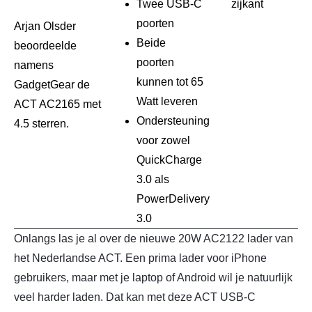
Twee USB-C
zijkant
poorten
Arjan Olsder
Beide
beoordeelde
poorten
namens
kunnen tot 65
GadgetGear de
Watt leveren
ACT AC2165 met
Ondersteuning
4.5 sterren.
voor zowel
QuickCharge
3.0 als
PowerDelivery
3.0
Onlangs las je al over de nieuwe 20W AC2122 lader van
het Nederlandse ACT. Een prima lader voor iPhone
gebruikers, maar met je laptop of Android wil je natuurlijk
veel harder laden. Dat kan met deze ACT USB-C