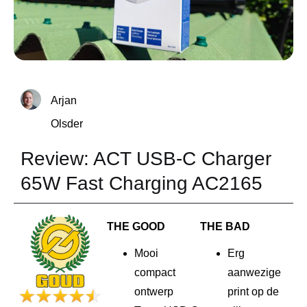
Arjan
Olsder
Review: ACT USB-C Charger
65W Fast Charging AC2165
THE GOOD
THE BAD
Mooi
Erg
compact
aanwezige
ontwerp
print op de