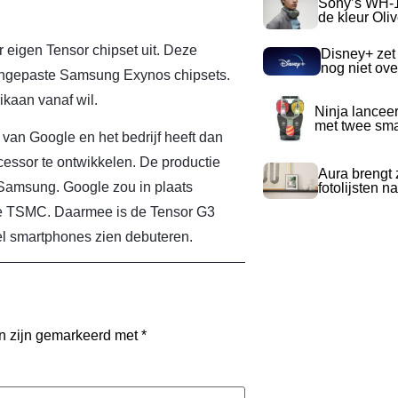
Sony’s WH-
de kleur Oli
 eigen Tensor chipset uit. Deze
Disney+ zet
nog niet ove
aangepaste Samsung Exynos chipsets.
ikaan vanaf wil.
Ninja lancee
met twee sma
 van Google en het bedrijf heeft dan
essor te ontwikkelen. De productie
Aura brengt z
 Samsung. Google zou in plaats
fotolijsten 
se TSMC. Daarmee is de Tensor G3
el smartphones zien debuteren.
en zijn gemarkeerd met
*