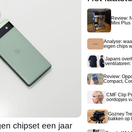
Review: N
Mini Plus
Analyse: waa
eigen chips 
Japans over
ventilatoren:
Review: Opp
Compact, Com
CMF Clip Pr
oordopjes v
Gozney Tre
bakken op l
gen chipset een jaar