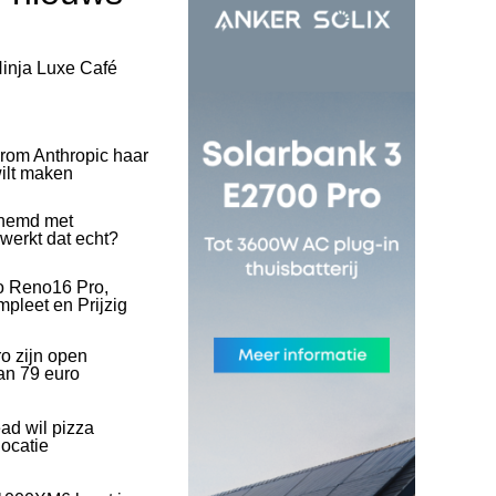
inja Luxe Café
rom Anthropic haar
wilt maken
hemd met
 werkt dat echt?
o Reno16 Pro,
pleet en Prijzig
o zijn open
an 79 euro
ad wil pizza
ocatie