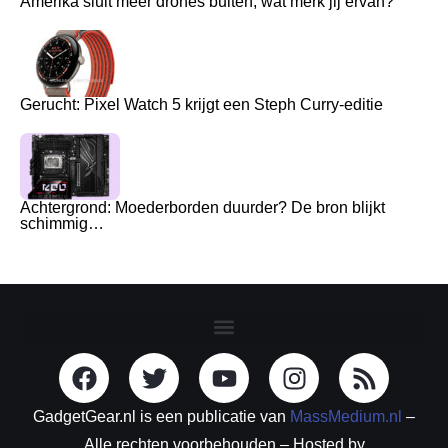
Amerika sluit meer drones buiten, wat merk jij ervan?
Gerucht: Pixel Watch 5 krijgt een Steph Curry-editie
Achtergrond: Moederborden duurder? De bron blijkt
schimmig…
GadgetGear.nl is een publicatie van
MassMedium.nl
–
Alle rechten voorbehouden – Hosted by