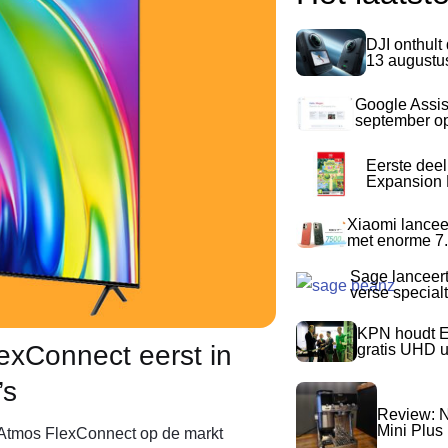
DJI onthult
13 augustu
Google Assis
september op
Eerste dee
Expansion P
Xiaomi lancee
met enorme 7.
Sage lanceer
verse special
KPN houdt E
exConnect eerst in
gratis UHD 
’s
Review: N
Mini Plus
y Atmos FlexConnect op de markt