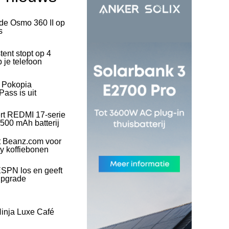
 de Osmo 360 II op
s
tent stopt op 4
 je telefoon
l Pokopia
ass is uit
rt REDMI 17-serie
500 mAh batterij
t Beanz.com voor
ty koffiebonen
SPN los en geeft
upgrade
inja Luxe Café