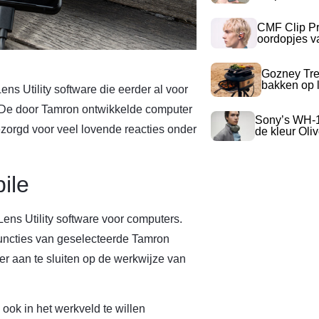
CMF Clip Pr
oordopjes v
Gozney Tre
bakken op l
s Utility software die eerder al voor
. De door Tamron ontwikkelde computer
Sony’s WH-
gezorgd voor veel lovende reacties onder
de kleur Oli
ile
ens Utility software voor computers.
functies van geselecteerde Tamron
r aan te sluiten op de werkwijze van
ook in het werkveld te willen