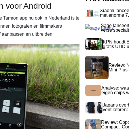
 voor Android
Xiaomi lancee
met enorme 7.
e Tamron app nu ook in Nederland is te
Sage lanceer
nnen fotografen en filmmakers
verse special
 aanpassen en uitbreiden.
KPN houdt E
gratis UHD 
Review: N
Mini Plus
Analyse: waa
eigen chips 
Japans over
ventilatoren:
Review: Opp
Compact, Com