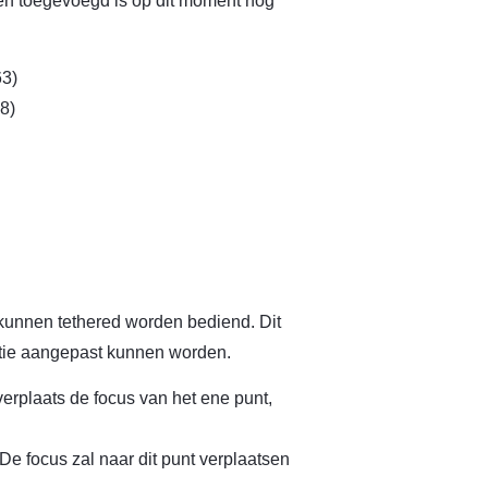
en toegevoegd is op dit moment nog
63)
8)
 kunnen tethered worden bediend. Dit
catie aangepast kunnen worden.
erplaats de focus van het ene punt,
e focus zal naar dit punt verplaatsen