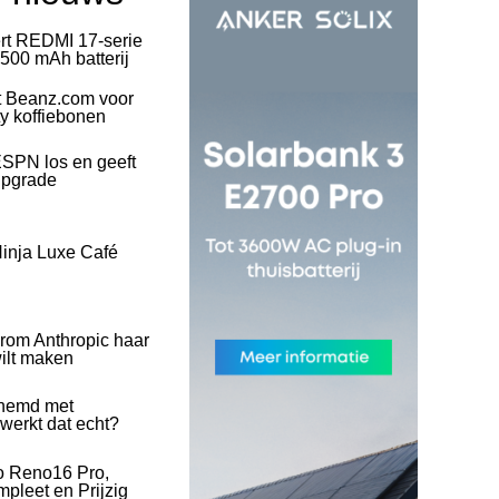
rt REDMI 17-serie
500 mAh batterij
t Beanz.com voor
ty koffiebonen
SPN los en geeft
upgrade
inja Luxe Café
rom Anthropic haar
wilt maken
hemd met
 werkt dat echt?
o Reno16 Pro,
pleet en Prijzig