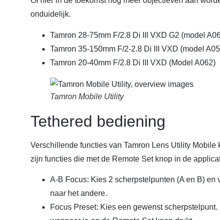
Of hier in de toekomst nog meer objectieven aan word
onduidelijk.
Tamron 28-75mm F/2.8 Di III VXD G2 (model A0
Tamron 35-150mm F/2-2.8 Di III VXD (model A05
Tamron 20-40mm F/2.8 Di III VXD (Model A062)
Tamron Mobile Utility
Tethered bediening
Verschillende functies van Tamron Lens Utility Mobile
zijn functies die met de Remote Set knop in de appli
A-B Focus: Kies 2 scherpstelpunten (A en B) en v
naar het andere.
Focus Preset: Kies een gewenst scherpstelpunt. D