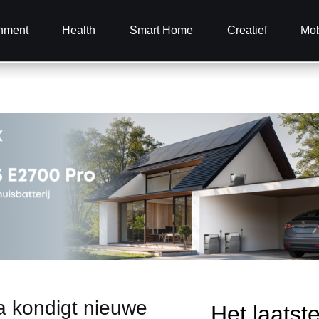
inment
Health
Smart Home
Creatief
Mob
a kondigt nieuwe
Het laatst