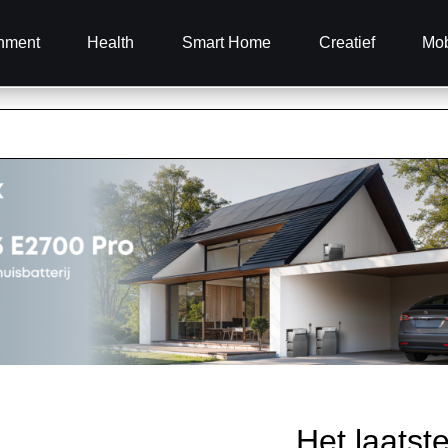
inment
Health
Smart Home
Creatief
Mob
Het laatst