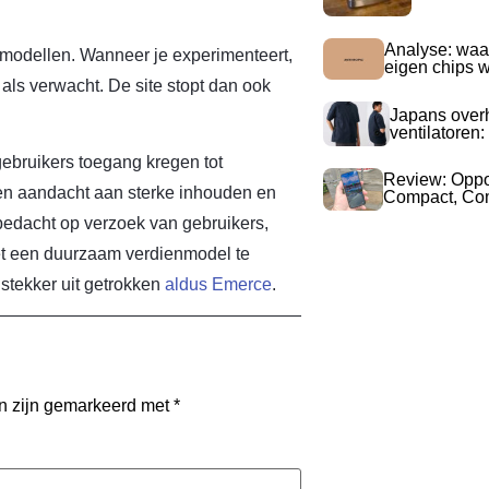
Analyse: waa
nmodellen. Wanneer je experimenteert,
eigen chips 
t als verwacht. De site stopt dan ook
Japans over
ventilatoren:
bruikers toegang kregen tot
Review: Opp
d en aandacht aan sterke inhouden en
Compact, Com
edacht op verzoek van gebruikers,
et een duurzaam verdienmodel te
stekker uit getrokken
aldus Emerce
.
en zijn gemarkeerd met
*