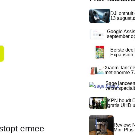
DJI onthult
13 augustu
Google Assis
september op
Eerste dee
Expansion P
Xiaomi lancee
met enorme 7.
Sage lanceer
verse special
KPN houdt E
gratis UHD 
Review: N
stopt ermee
Mini Plus