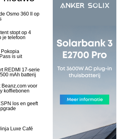
 de Osmo 360 II op
s
tent stopt op 4
 je telefoon
l Pokopia
ass is uit
rt REDMI 17-serie
500 mAh batterij
t Beanz.com voor
ty koffiebonen
SPN los en geeft
upgrade
inja Luxe Café