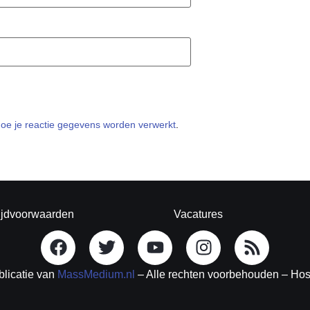
hoe je reactie gegevens worden verwerkt
.
ijdvoorwaarden
Vacatures
blicatie van
MassMedium.nl
– Alle rechten voorbehouden – Ho