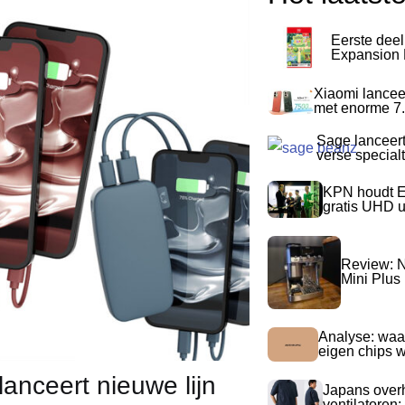
Eerste dee
Expansion P
Xiaomi lancee
met enorme 7.
Sage lanceer
verse special
KPN houdt E
gratis UHD 
Review: N
Mini Plus
Analyse: waa
eigen chips 
lanceert nieuwe lijn
Japans over
ventilatoren: