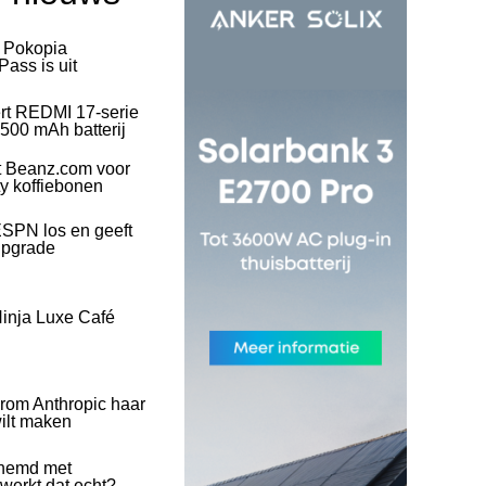
l Pokopia
ass is uit
rt REDMI 17-serie
500 mAh batterij
t Beanz.com voor
ty koffiebonen
SPN los en geeft
upgrade
inja Luxe Café
rom Anthropic haar
wilt maken
hemd met
 werkt dat echt?