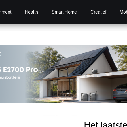
inment
Health
Smart Home
Creatief
Mob
Het laatst