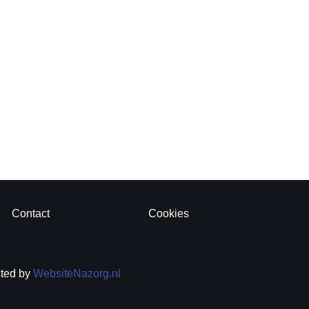
Contact
Cookies
sted by
WebsiteNazorg.nl