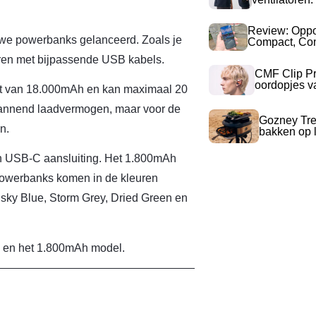
Review: Opp
uwe powerbanks gelanceerd. Zoals je
Compact, Com
uren met bijpassende USB kabels.
CMF Clip Pr
oordopjes v
eit van 18.000mAh en kan maximaal 20
pannend laadvermogen, maar voor de
Gozney Tre
n.
bakken op l
n USB-C aansluiting. Het 1.800mAh
powerbanks komen in de kleuren
sky Blue, Storm Grey, Dried Green en
h en het 1.800mAh model.