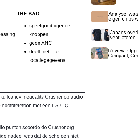
THE BAD
Analyse: waa
eigen chips 
speelgoed ogende
Japans over
passing
knoppen
ventilatoren:
geen ANC
Review: Opp
deelt met Tile
Compact, Com
locatiegegevens
ullcandy Inequality Crusher op audio
ste hoofdtelefoon met een LGBTQ
lle punten scoorde de Crusher erg
nige nadeel was dat de schelpen niet