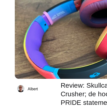
Review: Skullc
Albert
Crusher; de ho
PRIDE stateme