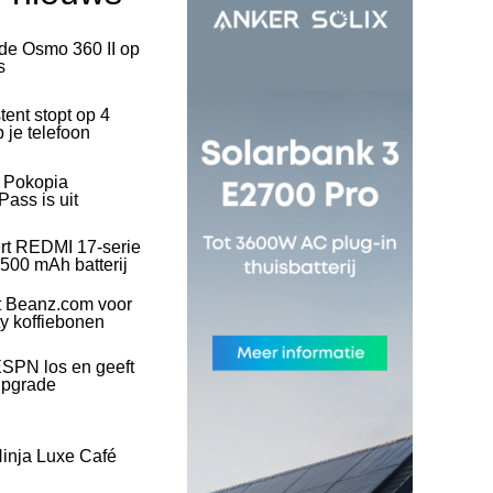
 de Osmo 360 II op
s
tent stopt op 4
 je telefoon
l Pokopia
ass is uit
rt REDMI 17-serie
500 mAh batterij
t Beanz.com voor
ty koffiebonen
SPN los en geeft
upgrade
inja Luxe Café