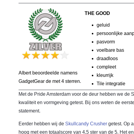
THE GOOD
geluid
persoonlijke aan
pasvorm
voelbare bas
draadloos
compleet
Albert beoordeelde namens
kleurrijk
GadgetGear de
met 4 sterren.
Tile integratie
Met de Pride Amsterdam voor de deur hebben we de Sk
kwaliteit en vormgeving getest. Bij ons weten de eer
statement.
Eerder hebben wij de
Skullcandy Crusher
getest. Op a
hoog met een totaalscore van 4,5 ster van de 5. Het e