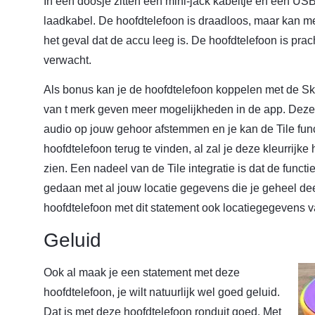
In een doosje zitten een mini-jack kabeltje en een US
laadkabel. De hoofdtelefoon is draadloos, maar kan m
het geval dat de accu leeg is. De hoofdtelefoon is pra
verwacht.
Als bonus kan je de hoofdtelefoon koppelen met de Sk
van t merk geven meer mogelijkheden in de app. Deze
audio op jouw gehoor afstemmen en je kan de Tile func
hoofdtelefoon terug te vinden, al zal je deze kleurrijke
zien. Een nadeel van de Tile integratie is dat de functie 
gedaan met al jouw locatie gegevens die je geheel deel
hoofdtelefoon met dit statement ook locatiegegevens va
Geluid
Ook al maak je een statement met deze
hoofdtelefoon, je wilt natuurlijk wel goed geluid.
Dat is met deze hoofdtelefoon ronduit goed. Met