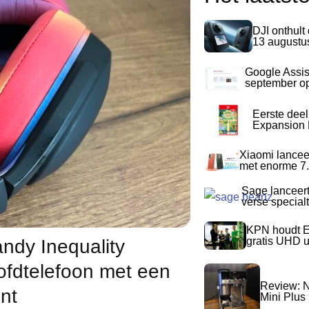
DJI onthult
13 augustu
Google Assis
september op
Eerste dee
Expansion P
Xiaomi lancee
met enorme 7.
Sage lanceer
verse special
KPN houdt E
gratis UHD 
andy Inequality
ofdtelefoon met een
Review: N
nt
Mini Plus