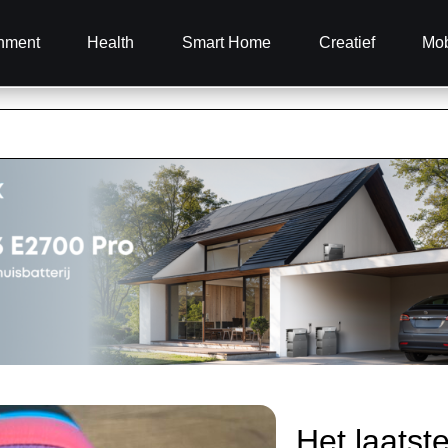
inment
Health
Smart Home
Creatief
Mob
Het laatst